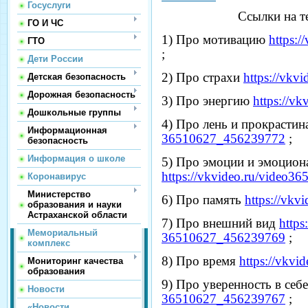
Госуслуги
Ссылки на т
ГО И ЧС
1) Про мотивацию
https:
ГТО
;
Дети России
2) Про страхи
https://vk
Детская безопасность
Дорожная безопасность
3) Про энергию
https://v
Дошкольные группы
4) Про лень и прокрасти
Информационная
36510627_456239772
;
безопасность
Информация о школе
5) Про эмоции и эмоцион
https://vkvideo.ru/video
Коронавирус
Министерство
6) Про память
https://vk
образования и науки
Астраханской области
7) Про внешний вид
https
Мемориальный
36510627_456239769
;
комплекс
8) Про время
https://vkv
Мониторинг качества
образования
9) Про уверенность в себ
Новости
36510627_456239767
;
«Новости