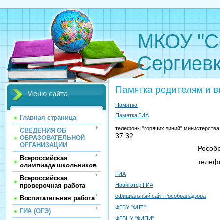
МКОУ "С
Сергиевк
Памятка родителям и 
Меню сайта
Памятка
Памятка ГИА
Главная страница
телефоны "горячих линий" министерства
СВЕДЕНИЯ ОБ
37 32
ОБРАЗОВАТЕЛЬНОЙ
ОРГАНИЗАЦИИ
Рособрнадзора по воп
Всероссийская
телефон доверия ЕГ
олимпиада школьников
ГИА
Всероссийская
проверочная работа
Навигатор ГИА
официальный сайт Рособранадзора
Воспитательная работа
ФГБУ "ФЦТ"
ГИА (ОГЭ)
ФГБНУ "ФИПИ"